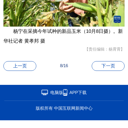
海洋
草原
湾区
联盟
心理
老年
杨宁在采摘今年试种的新品玉米（10月8日摄）。新
华社记者 黄孝邦 摄
【责任编辑：杨霄霄】
8/16
上一页
下一页
电脑版
APP下载
版权所有 中国互联网新闻中心