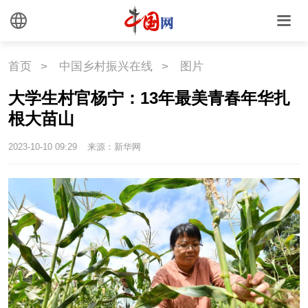
外媒观察
中国关键词
文化
首页
>
中国乡村振兴在线
>
图片
大学生村官杨宁：13年最美青春年华扎
文化
文创
艺术
根大苗山
时尚
旅游
铁路
2023-10-10 09:29
来源：新华网
悦读
民藏
中医
中国瓷
国情
国情
助残
一带一路