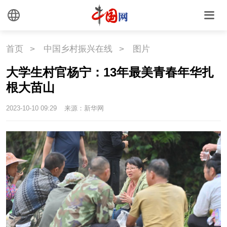
外媒观察
中国关键词
文化
首页
>
中国乡村振兴在线
>
图片
大学生村官杨宁：13年最美青春年华扎
文化
文创
艺术
根大苗山
时尚
旅游
铁路
2023-10-10 09:29
来源：新华网
悦读
民藏
中医
中国瓷
国情
国情
助残
一带一路