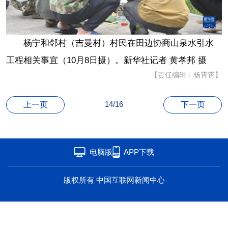
海洋
草原
湾区
联盟
心理
老年
杨宁和邻村（吉曼村）村民在田边协商山泉水引水
工程相关事宜（10月8日摄）。新华社记者 黄孝邦 摄
【责任编辑：杨霄霄】
14/16
上一页
下一页
电脑版
APP下载
版权所有 中国互联网新闻中心