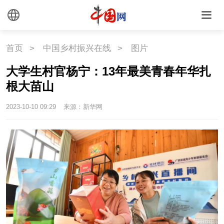
外媒观察
中国关键词
文化
首页
>
中国乡村振兴在线
>
图片
大学生村官杨宁：13年最美青春年华扎
文化
文创
艺术
根大苗山
时尚
旅游
铁路
2023-10-10 09:29
来源：新华网
悦读
民藏
中医
中国瓷
国情
国情
助残
一带一路