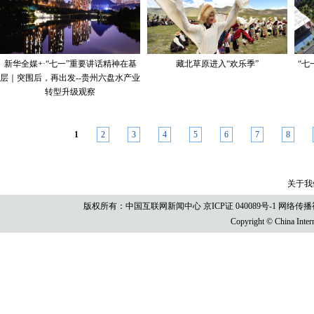
新华全媒+·“七一”重要讲话精神在基
藏北草原进入“欢乐季”
“七
层｜突围后，再出发--贵州六盘水产业
转型升级观察
1
2
3
4
5
6
7
8
关于我
版权所有：中国互联网新闻中心
京ICP证 040089号-1
网络传播视听
Copyright © China Intern