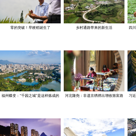
零的突破！早粳稻诞生了
乡村通路带来的新生活
四川
福州蝶变：“千园之城”是这样炼成的
河北隆尧：非遗京绣绣出增收致富路
习近