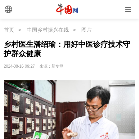
外媒观察
中国关键词
文化
首页
>
中国乡村振兴在线
>
图片
文化
文创
艺术
乡村医生潘绍瑜：用好中医诊疗技术守
护群众健康
时尚
旅游
铁路
2024-08-16 09:27
来源：新华网
悦读
民藏
中医
中国瓷
国情
国情
助残
一带一路