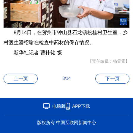
海洋
草原
湾区
联盟
心理
老年
8月14日，在贺州市钟山县石龙镇松桂村卫生室，乡
村医生潘绍瑜在检查中药材的保存情况。
新华社记者 曹祎铭 摄
【责任编辑：杨霄霄】
8/14
上一页
下一页
电脑版
APP下载
版权所有 中国互联网新闻中心