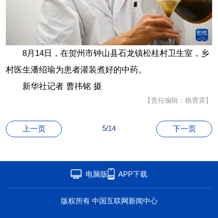
海洋
草原
湾区
联盟
心理
老年
8月14日，在贺州市钟山县石龙镇松桂村卫生室，乡
村医生潘绍瑜为患者灌装煮好的中药。
新华社记者 曹祎铭 摄
【责任编辑：杨霄霄】
5/14
上一页
下一页
电脑版
APP下载
版权所有 中国互联网新闻中心