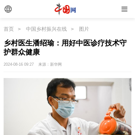
外媒观察
中国关键词
文化
首页
>
中国乡村振兴在线
>
图片
文化
文创
艺术
乡村医生潘绍瑜：用好中医诊疗技术守
护群众健康
时尚
旅游
铁路
2024-08-16 09:27
来源：新华网
悦读
民藏
中医
中国瓷
国情
国情
助残
一带一路