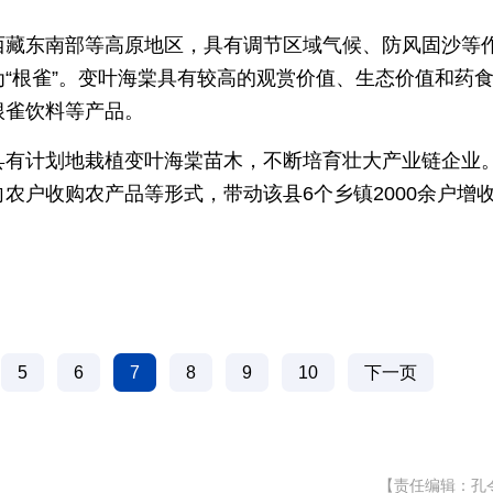
西藏东南部等高原地区，具有调节区域气候、防风固沙等
“根雀”。变叶海棠具有较高的观赏价值、生态价值和药
根雀饮料等产品。
县有计划地栽植变叶海棠苗木，不断培育壮大产业链企业
农户收购农产品等形式，带动该县6个乡镇2000余户增
5
6
7
8
9
10
下一页
【责任编辑：孔