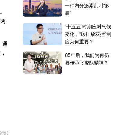
作
食两
。通
收，
令瑶】