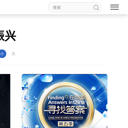
振兴
小
大