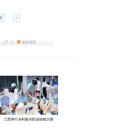
0
>
T
[
]
返回顶部
T