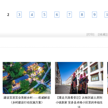
2
3
4
5
6
7
8
9
1
[
打印
]
[
[收藏]
]