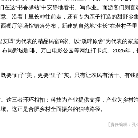
们在这“书香驿站”中安静地看书、写作业。而游客们则喜
惬意。沿着十里长冲往前走，还有专为亲子打造的甜野乡
西餐厅等场馆错落分布，新建筑自然地“生长”在老村子里
安凹”为代表的精品民宿9家、以“溪畔原舍”为代表的家
，布局野坡咖啡、万山电影公园等网红打卡点。2025年，
要“面子”美，更要“里子”实。只有让农民有活干、有钱
底色”。这三者环环相扣：科技为产业提供支撑，产业为乡村
土壤。这正是合肥乡村全面振兴的独特路径。
【责任编辑：孔