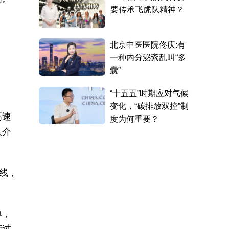
高速
人介
线，
单，