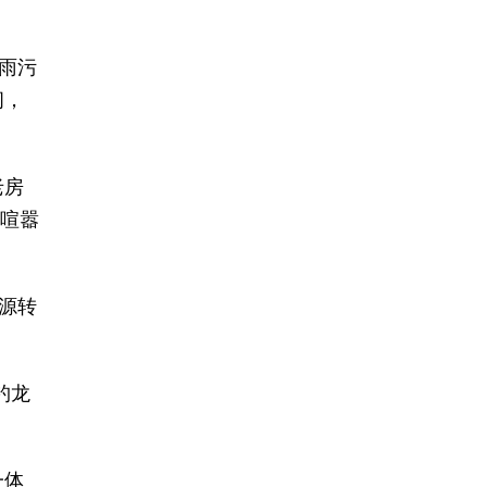
雨污
间，
老房
离喧嚣
源转
钓龙
一体