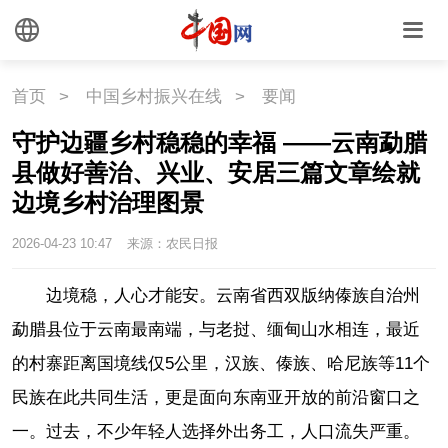
首页
>
中国乡村振兴在线
>
要闻
守护边疆乡村稳稳的幸福 ——云南勐腊
县做好善治、兴业、安居三篇文章绘就
边境乡村治理图景
2026-04-23 10:47
来源：农民日报
边境稳，人心才能安。云南省西双版纳傣族自治州
勐腊县位于云南最南端，与老挝、缅甸山水相连，最近
的村寨距离国境线仅5公里，汉族、傣族、哈尼族等11个
民族在此共同生活，更是面向东南亚开放的前沿窗口之
一。过去，不少年轻人选择外出务工，人口流失严重。