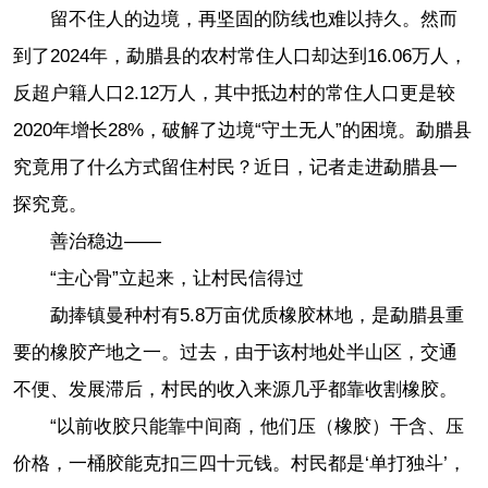
留不住人的边境，再坚固的防线也难以持久。然而
到了2024年，勐腊县的农村常住人口却达到16.06万人，
反超户籍人口2.12万人，其中抵边村的常住人口更是较
2020年增长28%，破解了边境“守土无人”的困境。勐腊县
究竟用了什么方式留住村民？近日，记者走进勐腊县一
探究竟。
善治稳边——
“主心骨”立起来，让村民信得过
勐捧镇曼种村有5.8万亩优质橡胶林地，是勐腊县重
要的橡胶产地之一。过去，由于该村地处半山区，交通
不便、发展滞后，村民的收入来源几乎都靠收割橡胶。
“以前收胶只能靠中间商，他们压（橡胶）干含、压
价格，一桶胶能克扣三四十元钱。村民都是‘单打独斗’，