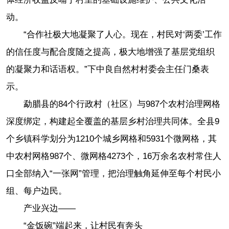
动。
“合作社极大地凝聚了人心。现在，村民对‘两委’工作
的信任度与配合度随之提高，极大地增强了基层党组织
的凝聚力和话语权。”下中良自然村村委会主任门桑表
示。
勐腊县的84个行政村（社区）与987个农村治理网格
深度绑定，构建起全覆盖的基层乡村治理共同体。全县9
个乡镇科学划分为1210个城乡网格和5931个微网格，其
中农村网格987个、微网格4273个，16万余名农村常住人
口全部纳入“一张网”管理，把治理触角延伸至每个村民小
组、每户边民。
产业兴边——
“金饭碗”端起来，让村民有奔头