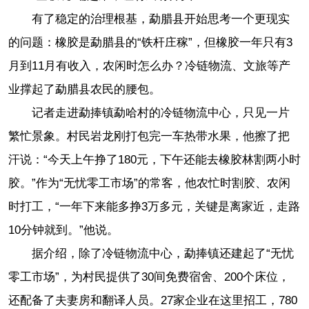
有了稳定的治理根基，勐腊县开始思考一个更现实
的问题：橡胶是勐腊县的“铁杆庄稼”，但橡胶一年只有3
月到11月有收入，农闲时怎么办？冷链物流、文旅等产
业撑起了勐腊县农民的腰包。
记者走进勐捧镇勐哈村的冷链物流中心，只见一片
繁忙景象。村民岩龙刚打包完一车热带水果，他擦了把
汗说：“今天上午挣了180元，下午还能去橡胶林割两小时
胶。”作为“无忧零工市场”的常客，他农忙时割胶、农闲
时打工，“一年下来能多挣3万多元，关键是离家近，走路
10分钟就到。”他说。
据介绍，除了冷链物流中心，勐捧镇还建起了“无忧
零工市场”，为村民提供了30间免费宿舍、200个床位，
还配备了夫妻房和翻译人员。27家企业在这里招工，780