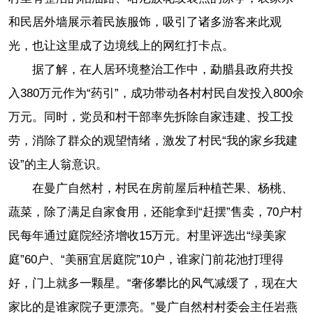
和民居外墙展示着民族服饰，吸引了诸多游客来此观
光，也让这里成了边境线上的网红打卡点。
据了解，在人居环境整治工作中，勐腊县政府共投
入380万元作为“药引”，成功带动各村村民自发投入800余
万元。同时，党员和村干部率先拆除自家违建、投工投
劳，消除了群众的观望情绪，激发了村民“我的家乡我建
设”的主人翁意识。
在曼广自然村，村民在房前屋后种植芒果、杨桃、
蔬菜，除了满足自家食用，还能拿到“赶摆”售卖，70户村
民每年通过庭院经济增收15万元。村里评选出“绿美家
庭”60户、“美丽宜居庭院”10户，谁家门前花池打理得
好，门上就多一颗星。“奢侈攀比的风气减缓了，现在大
家比的是谁家院子更漂亮。”曼广自然村村委会主任岩燕