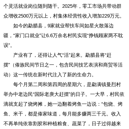
个灵活就业岗位随到随干。2025年，零工市场共带动群
众增收2500万元以上，村集体经营性收入增加229万元。
如今的勐腊县，9家就业帮扶车间如星火散落边
疆，“家门口就业”让6.6万余名村民实现“挣钱顾家两不耽
误”。
产业有了，还得让人气“活”起来。勐腊县将“赶
摆”（傣族民间节日之一，包含民间技艺表演和商贸等活
动）这一传统在新时代注入了新的生命力。
每个月第二周和第四周的星期六，是勐满镇曼烈村
举办中老边民“国际老庚大赶摆”的日子。一大早，村民依
滴就支起了烧烤摊，她一边翻着烤鱼一边说：“包烧、烤
鱼、米干，都是傣家味道，每月能多赚两三千元。收入
不再单纯依靠割胶和种植粮食、蔬菜了，日子过得越来