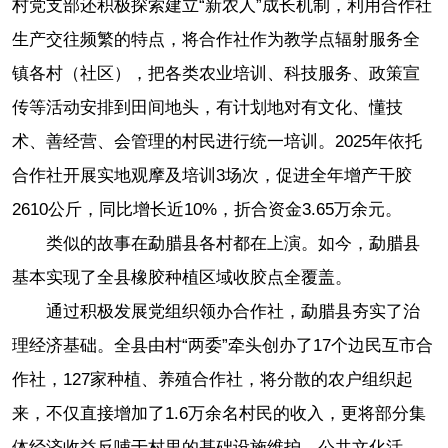
村党支部还积极探索建立“新农人”成长机制，利用合作社
生产交往频繁的特点，将合作社作为教学点辐射服务全
镇各村（社区），把各类农业培训、科技服务、政策宣
传等活动安排到田间地头，有计划地对有文化、懂技
术、善经营、会管理的村民进行统一培训。2025年依托
合作社开展实地观摩及培训3场次，促进全年增产干胶
2610公斤，同比增长近10%，折合资金3.65万余元。
类似的故事在勐腊县各村都在上演。如今，勐腊县
基本实现了全县橡胶种植区域收胶点全覆盖。
通过积极发展党组织领办合作社，勐腊县夯实了治
理经济基础。全县由村“两委”牵头创办了17个边民互市合
作社，127家种植、养殖合作社，将分散的农户组织起
来，不仅直接增加了1.6万余名村民的收入，更将部分集
体经济收益反哺于村里的基础设施维护、公共文化活