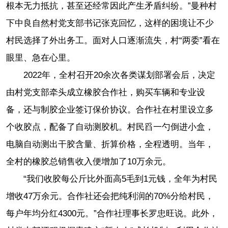
根本无力抵抗，甚至还经常因此产生矛盾纠纷。”曼种村
下中良自然村党支部书记张克回忆，这样的困境让不少
村民选择了外出务工。面对人口逐渐流失，村“两委”看在
眼里、急在心里。
2022年，全村召开20余次各类谋划部署会后，决定
由村党支部牵头成立橡胶合作社，购买车辆和专业设
备，还与制胶企业签订保价协议。合作社在村里设立多
个收胶点，配备了自动测胶机。村民舀一勺倒进小盒，
电脑自动测出干胶含量、折算价格，全程透明。当年，
全村的橡胶总销售收入便增加了10万余元。
“我们收胶每公斤比外面高5毛到1元钱，全年为村民
增收47万余元。合作社还会把纯利润的70%分给村民，
每户年均分红4300元。”合作社理事长罗忠旺说。此外，