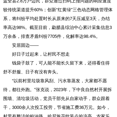
盖全县2.8万户边民，群众通过扫码上报问题的响应速度
较传统渠道提升60%；创新“红黄绿”三色动态网格管理体
系，将纠纷平均处置时长从原来的7天压减至3天，办结
率高达98%。截至目前，勐腊县综治中心累计采集信息3
万余条，排查矛盾纠纷7705件，化解率达98.4%。
安居固边——
好日子过起来，让村民不想走
钱袋子鼓了，可人能不能长久留下来，还得看住得
舒不舒服、日子有没有奔头。
“以前村里垃圾靠风刮、污水靠蒸发，大家都不愿
待，都往外跑。”张克说，2023年，下中良自然村开展拆
围墙、清垃圾活动，党员干部先从自家动手，群众跟着
干，3000余人次投工投劳，节省施工费36万元。如今，
村里有整洁的柏油路、哈尼族花纹装点的凉亭，农家乐