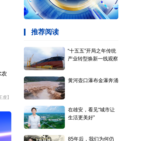
尔农
王虔】