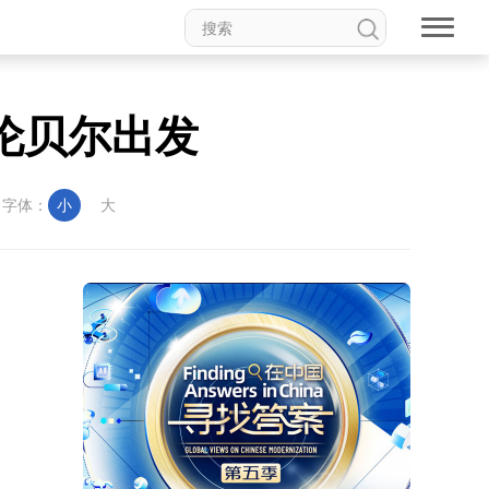
伦贝尔出发
字体：
小
大