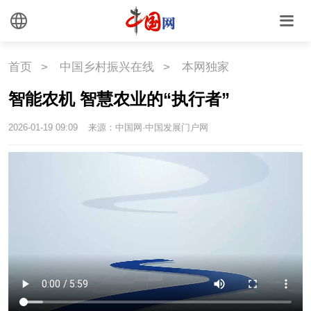
外媒观察
中国关键词
文化
首页
>
中国乡村振兴在线
>
本网独家
智能农机 智慧农业的“执行者”
文化
文创
艺术
2026-01-19 09:09
来源：中国网·中国发展门户网
时尚
旅游
铁路
悦读
民藏
中医
中国瓷
国情
国情
助残
一带一路