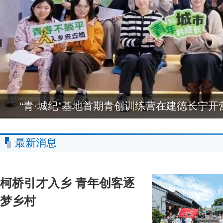
“青·城纪”基地首期青创训练营在建德长宁开
最新消息
柯桥引才入乡 青年创客逐
梦乡村