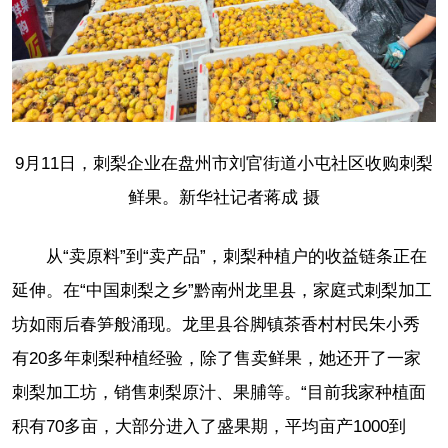
9月11日，刺梨企业在盘州市刘官街道小屯社区收购刺梨
鲜果。新华社记者蒋成 摄
从“卖原料”到“卖产品”，刺梨种植户的收益链条正在
延伸。在“中国刺梨之乡”黔南州龙里县，家庭式刺梨加工
坊如雨后春笋般涌现。龙里县谷脚镇茶香村村民朱小秀
有20多年刺梨种植经验，除了售卖鲜果，她还开了一家
刺梨加工坊，销售刺梨原汁、果脯等。“目前我家种植面
积有70多亩，大部分进入了盛果期，平均亩产1000到