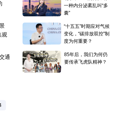
的
景
集观
交通
4