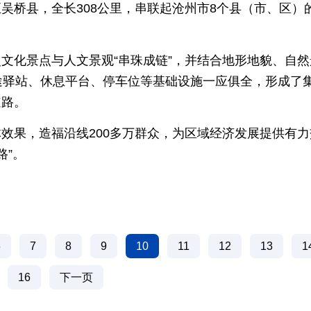
吴桥县，全长308公里，串联起沧州市8个县（市、区）
文化景点与人文景观“串珠成链”，并结合地形地貌、自然
途驿站、休息平台、停车位等基础设施一应俱全，形成了
道路。
效果，造福沿线200多万群众，为区域经济发展提供有力
路”。
6
7
8
9
10
11
12
13
1
16
下一页