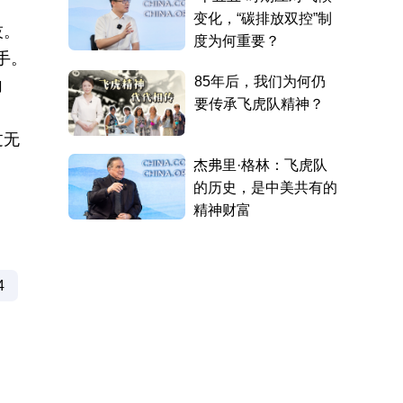
技。
手。
向
过无
4