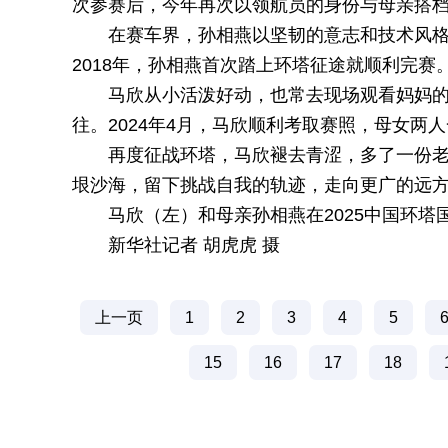
次参赛后，今年再次以领航员的身份与母亲搭
在赛车界，孙相燕以坚韧的意志和技术风
2018年，孙相燕首次踏上环塔征途就顺利完赛
马欣从小活泼好动，也常去现场观看妈妈
往。2024年4月，马欣顺利考取赛照，母女两
再度征战环塔，马欣褪去青涩，多了一份
垠沙海，留下挑战自我的轨迹，走向更广的远
马欣（左）和母亲孙相燕在2025中国环塔
新华社记者 胡虎虎 摄
上一页
1
2
3
4
5
15
16
17
18