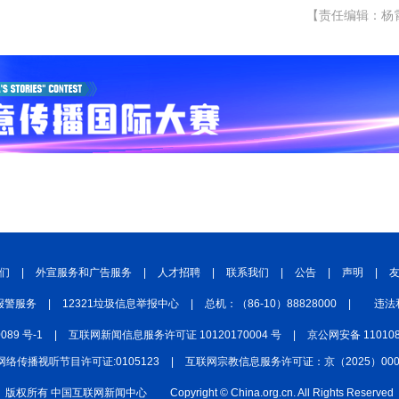
【责任编辑：杨
们
|
外宣服务和广告服务
|
人才招聘
|
联系我们
|
公告
|
声明
|
报警服务
|
12321垃圾信息举报中心
|
总机：（86-10）88828000
|
违法
0089 号-1
|
互联网新闻信息服务许可证 10120170004 号
|
京公网安备 110108
网络传播视听节目许可证:0105123
|
互联网宗教信息服务许可证：京（2025）0000
版权所有 中国互联网新闻中心
Copyright © China.org.cn. All Rights Reserved