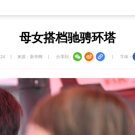
母女搭档驰骋环塔
:24
来源：新华网
分享到：
字体：