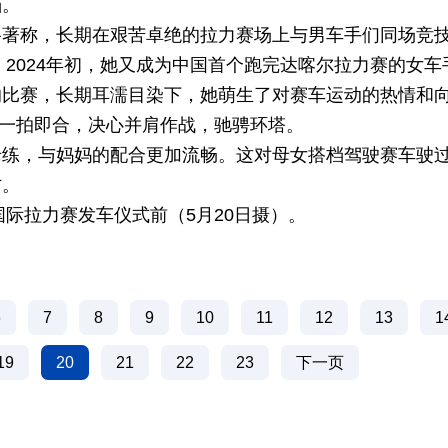
档。
格著称，长期在艰苦卓绝的拉力赛场上与男车手们同场竞
。2024年初，她又成为中国首个跑完达喀尔拉力赛的女车
的比赛，长期耳濡目染下，她萌生了对赛车运动的热情和
人一拍即合，决心并肩作战，驰骋环塔。
老练，与妈妈的配合更加流畅。这对母女搭档驾驶赛车驶
方。
国际拉力赛发车仪式前（5月20日摄）。
6
7
8
9
10
11
12
13
1
19
20
21
22
23
下一页