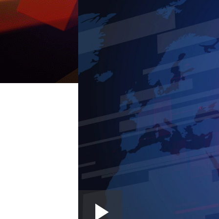
Loaded
: