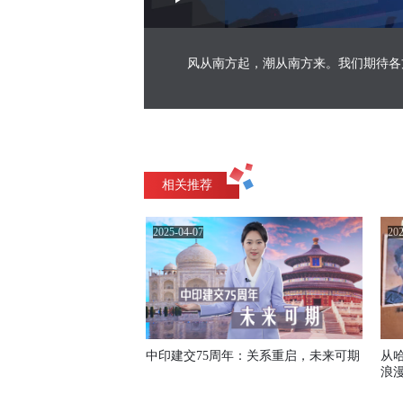
Play
0:00
/
--:--
Play
1.19%
Video
风从南方起，潮从南方来。我们期待各
相关推荐
2025-04-07
202
中印建交75周年：关系重启，未来可期
从
浪