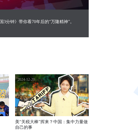
Picture-
Mute
Fullscreen
in-
Picture
3分钟》带你看70年后的
“
万隆精神
”。
2024-12-20
美“关税大棒”挥来？中国：集中力量做
自己的事