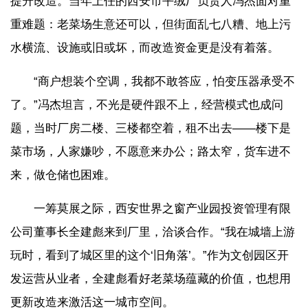
提升改造。当年上任的西安市平绒厂负责人冯杰面对重
重难题：老菜场生意还可以，但街面乱七八糟、地上污
水横流、设施或旧或坏，而改造资金更是没有着落。
“商户想装个空调，我都不敢答应，怕变压器承受不
了。”冯杰坦言，不光是硬件跟不上，经营模式也成问
题，当时厂房二楼、三楼都空着，租不出去——楼下是
菜市场，人家嫌吵，不愿意来办公；路太窄，货车进不
来，做仓储也困难。
一筹莫展之际，西安世界之窗产业园投资管理有限
公司董事长全建彪来到厂里，洽谈合作。“我在城墙上游
玩时，看到了城区里的这个‘旧角落’。”作为文创园区开
发运营从业者，全建彪看好老菜场蕴藏的价值，也想用
更新改造来激活这一城市空间。