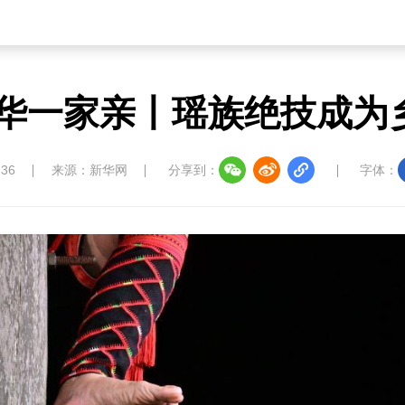
中华一家亲丨瑶族绝技成为
:36
来源：新华网
分享到：
字体：