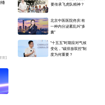
刀锋
。
霄霄】