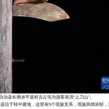
自治县长垌乡平道村古占屯为游客表演“上刀山”。
县位于桂中腹地，这里有5个瑶族支系，瑶族风情浓郁，