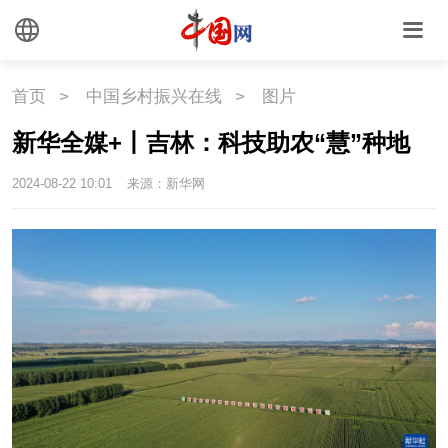
时尚
旅游
铁路
悦读
民藏
中医
首页
>
中国乡村振兴在线
>
图片
中国瓷
新华全媒+丨吉林：科技助农“慧”种地
国情
2024-08-22 10:01
来源：新华网
国情
助残
一带一路
海洋
草原
湾区
联盟
心理
老年