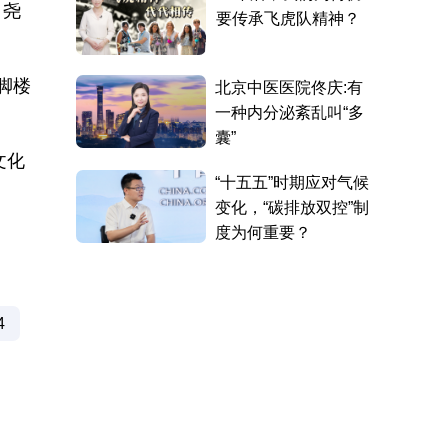
。尧
脚楼
文化
4