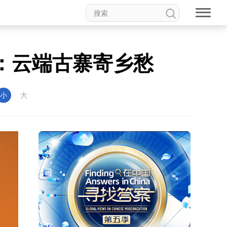
：云端古寨寄乡愁
小
大