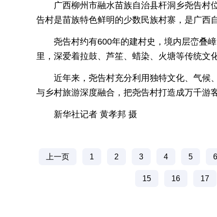
广西柳州市融水苗族自治县杆洞乡尧告村位
告村是苗族特色鲜明的少数民族村寨，是广西自
尧告村约有600年的建村史，境内层峦叠
里，深爱着拉鼓、芦笙、蜡染、火塘等传统文化
近年来，尧告村充分利用独特文化、气候
与乡村旅游深度融合，把尧告村打造成万千游客寻
新华社记者 黄孝邦 摄
上一页
1
2
3
4
5
15
16
17