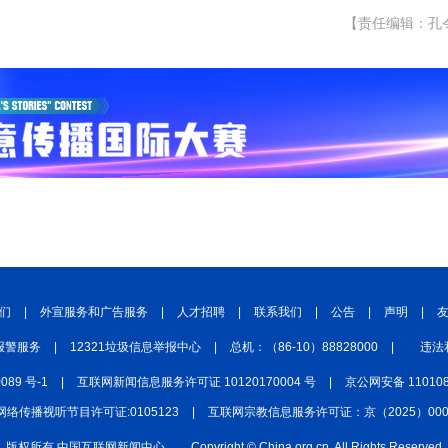
【责任编辑：孔
们
|
外宣服务和广告服务
|
人才招聘
|
联系我们
|
公告
|
声明
|
报警服务
|
12321垃圾信息举报中心
|
总机：（86-10）88828000
|
违法
0089 号-1
|
互联网新闻信息服务许可证 10120170004 号
|
京公网安备 110108
网络传播视听节目许可证:0105123
|
互联网宗教信息服务许可证：京（2025）0000
版权所有 中国互联网新闻中心
Copyright © China.org.cn. All Rights Reserved