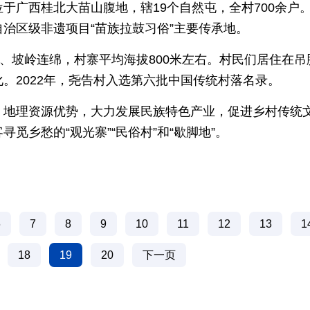
于广西桂北大苗山腹地，辖19个自然屯，全村700余户
治区级非遗项目“苗族拉鼓习俗”主要传承地。
嶂、坡岭连绵，村寨平均海拔800米左右。村民们居住在吊
。2022年，尧告村入选第六批中国传统村落名录。
、地理资源优势，大力发展民族特色产业，促进乡村传统
觅乡愁的“观光寨”“民俗村”和“歇脚地”。
6
7
8
9
10
11
12
13
1
18
19
20
下一页