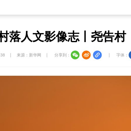
统村落人文影像志丨尧告村
:38
来源：新华网
分享到：
字体：