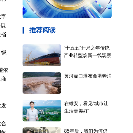
数字
开展
全省
升级
望依
电商
化发
化合
同配