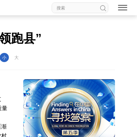
领跑县”
小
大
支
质量
逐渐
农村