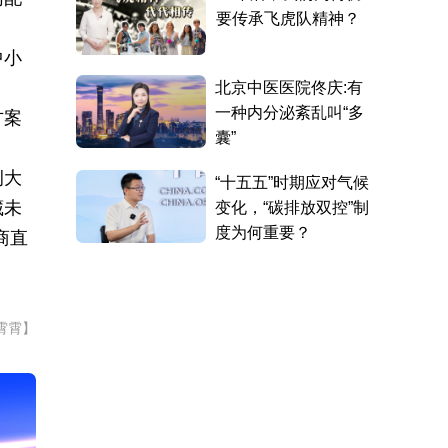
中小
方案
例大
藏未
商直
霄霄】