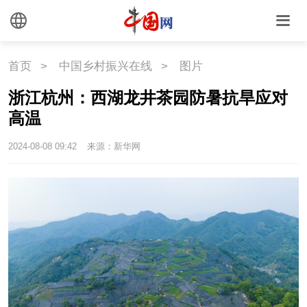
国情
国情
助残
一带一路
首页
>
中国乡村振兴在线
>
图片
浙江杭州：西湖龙井茶园防暑抗旱应对
海洋
草原
湾区
高温
联盟
心理
老年
2024-08-08 09:42
来源：新华网