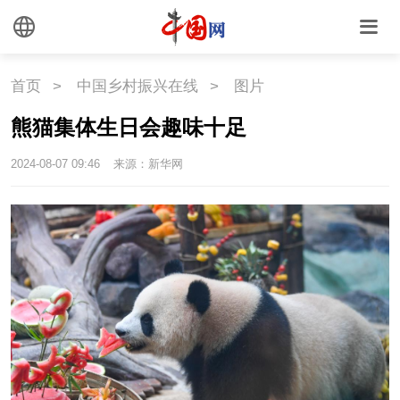
文化
文创
艺术
时尚
旅游
铁路
首页
>
中国乡村振兴在线
>
图片
悦读
民藏
中医
熊猫集体生日会趣味十足
中国瓷
2024-08-07 09:46
来源：新华网
国情
国情
助残
一带一路
海洋
草原
湾区
联盟
心理
老年