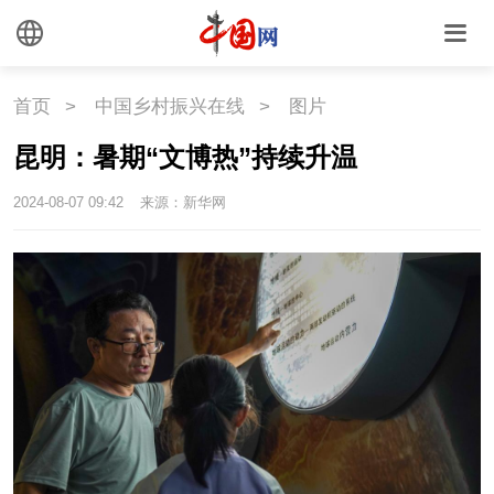
文化
首页
>
中国乡村振兴在线
>
图片
文化
文创
艺术
昆明：暑期“文博热”持续升温
时尚
旅游
铁路
2024-08-07 09:42
来源：新华网
悦读
民藏
中医
中国瓷
国情
国情
助残
一带一路
海洋
草原
湾区