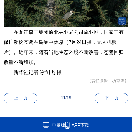
在龙江森工集团通北林业局公司施业区，国家三有
保护动物苍鹭在鸟巢中休息（7月24日摄，无人机照
片）。近年来，随着当地生态环境不断改善，苍鹭回归
数量不断增加。
新华社记者 谢剑飞 摄
【责任编辑：杨霄霄】
11/19
上一页
下一页
电脑版
APP下载