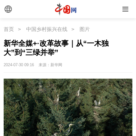
文化
文化
文创
艺术
首页
>
中国乡村振兴在线
>
图片
时尚
旅游
铁路
新华全媒+·改革故事｜从“一木独
悦读
民藏
中医
大”到“三绿并举”
中国瓷
2024-07-30 09:16
来源：新华网
国情
国情
助残
一带一路
海洋
草原
湾区
联盟
心理
老年