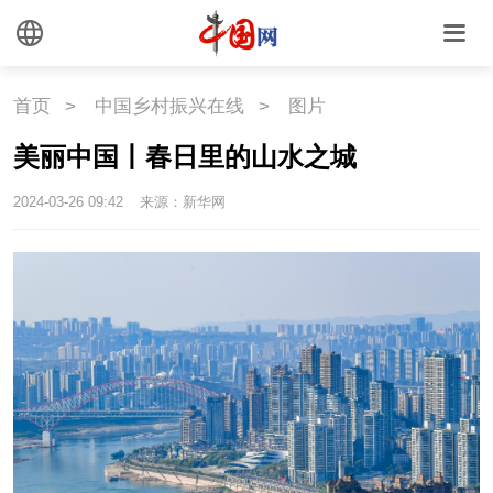
悦读
民藏
中医
首页
>
中国乡村振兴在线
>
图片
中国瓷
美丽中国丨春日里的山水之城
国情
2024-03-26 09:42
来源：新华网
国情
助残
一带一路
海洋
草原
湾区
联盟
心理
老年