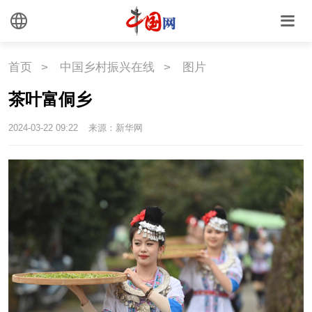
中国瓷
首页
>
中国乡村振兴在线
>
图片
国情
茶叶富侗乡
国情
助残
一带一路
2024-03-22 09:22
来源：新华网
海洋
草原
湾区
联盟
心理
老年