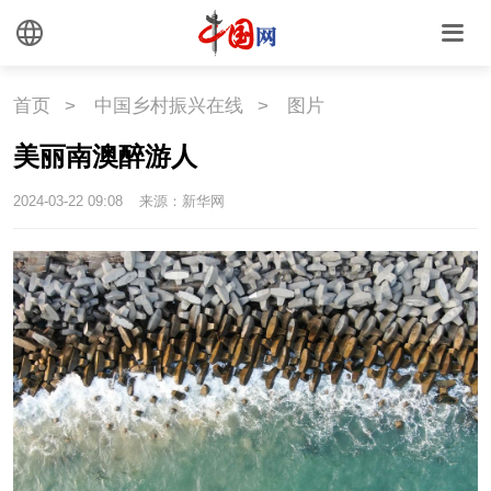
文化
文化
文创
艺术
首页
>
中国乡村振兴在线
>
图片
时尚
旅游
铁路
美丽南澳醉游人
2024-03-22 09:08
来源：新华网
悦读
民藏
中医
中国瓷
国情
国情
助残
一带一路
海洋
草原
湾区