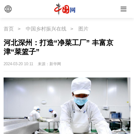
悦读
民藏
中医
中国瓷
首页
>
中国乡村振兴在线
>
图片
河北深州：打造“净菜工厂” 丰富京
国情
津“菜篮子”
国情
助残
一带一路
2024-03-20 10:11
来源：新华网
海洋
草原
湾区
联盟
心理
老年