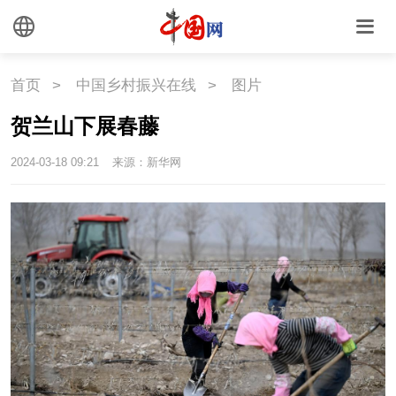
中国瓷
国情
首页
>
中国乡村振兴在线
>
图片
国情
助残
一带一路
贺兰山下展春藤
海洋
草原
湾区
2024-03-18 09:21
来源：新华网
联盟
心理
老年