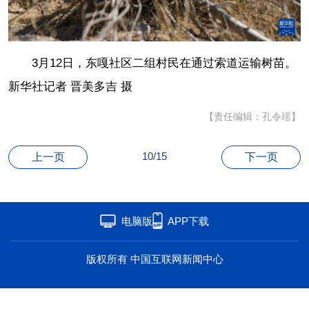
海洋
草原
湾区
联盟
心理
老年
3月12日，东嘎社区二组村民在通过索道运输树苗。
新华社记者 晋美多吉 摄
【责任编辑：孔令瑶】
10/15
上一页
下一页
电脑版
APP下载
版权所有 中国互联网新闻中心