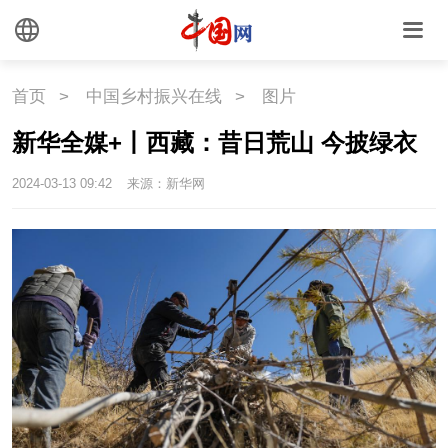
外媒观察
中国关键词
文化
首页
>
中国乡村振兴在线
>
图片
新华全媒+丨西藏：昔日荒山 今披绿衣
文化
文创
艺术
2024-03-13 09:42
来源：新华网
时尚
旅游
铁路
悦读
民藏
中医
中国瓷
国情
国情
助残
一带一路