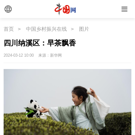
国情
首页
>
中国乡村振兴在线
>
图片
国情
助残
一带一路
四川纳溪区：早茶飘香
海洋
草原
湾区
2024-03-12 10:00
来源：新华网
联盟
心理
老年