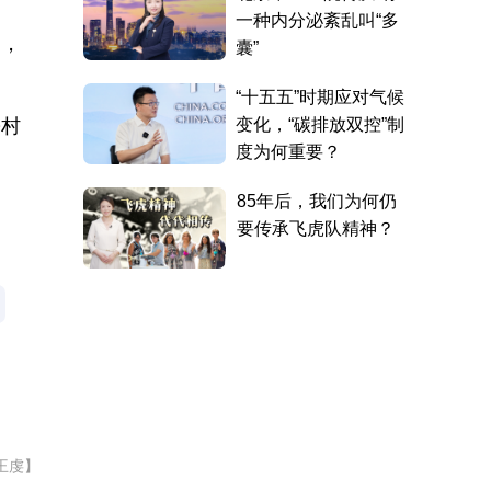
闲，
乡村
王虔】