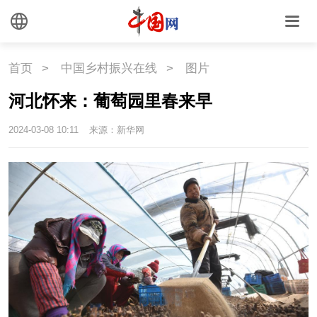
中国瓷
国情
首页
>
中国乡村振兴在线
>
图片
国情
助残
一带一路
河北怀来：葡萄园里春来早
海洋
草原
湾区
2024-03-08 10:11
来源：新华网
联盟
心理
老年