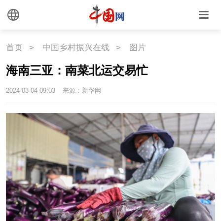
文化
文创
艺术
首页
>
中国乡村振兴在线
>
图片
时尚
旅游
铁路
海南三亚：南菜北运交易忙
悦读
民藏
中医
2024-03-04 09:03
来源：新华网
中国瓷
国情
国情
助残
一带一路
海洋
草原
湾区
联盟
心理
老年