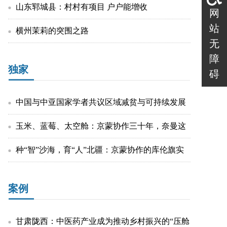
网
站
无
障
碍