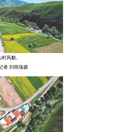
村风貌。
记者 刘雨瑞摄