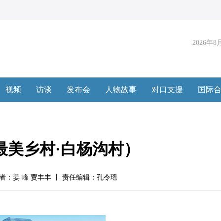
最美乡村·白杨沟村）
 丨 作者：姜 峰 贾丰丰 丨 责任编辑：孔令瑶