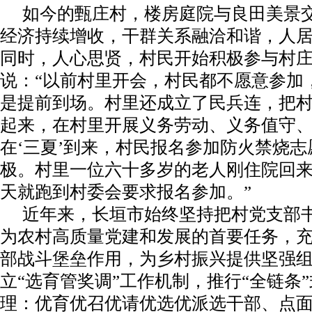
如今的甄庄村，楼房庭院与良田美景
经济持续增收，干群关系融洽和谐，人
同时，人心思贤，村民开始积极参与村
说：“以前村里开会，村民都不愿意参加
是提前到场。村里还成立了民兵连，把
起来，在村里开展义务劳动、义务值守
在‘三夏’到来，村民报名参加防火禁烧
极。村里一位六十多岁的老人刚住院回
天就跑到村委会要求报名参加。”
近年来，长垣市始终坚持把村党支部
为农村高质量党建和发展的首要任务，
部战斗堡垒作用，为乡村振兴提供坚强
立“选育管奖调”工作机制，推行“全链条
理：优育优召优请优选优派选干部、点