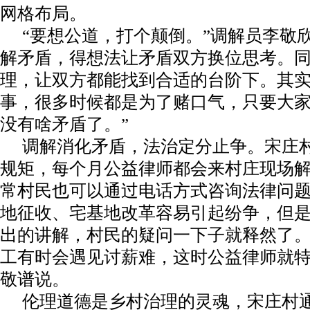
网格布局。
“要想公道，打个颠倒。”调解员李敬
解矛盾，得想法让矛盾双方换位思考。
理，让双方都能找到合适的台阶下。其
事，很多时候都是为了赌口气，只要大
没有啥矛盾了。”
调解消化矛盾，法治定分止争。宋庄
规矩，每个月公益律师都会来村庄现场
常村民也可以通过电话方式咨询法律问题
地征收、宅基地改革容易引起纷争，但
出的讲解，村民的疑问一下子就释然了
工有时会遇见讨薪难，这时公益律师就特
敬谱说。
伦理道德是乡村治理的灵魂，宋庄村