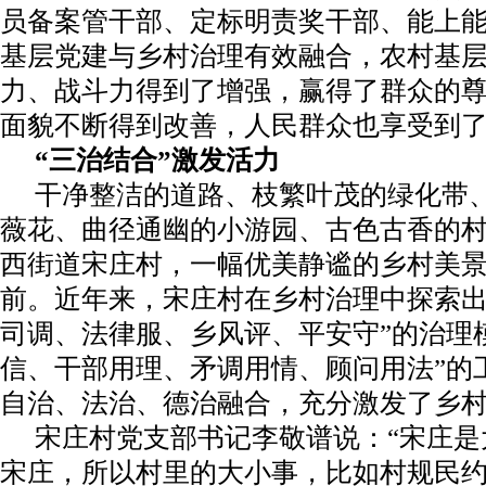
员备案管干部、定标明责奖干部、能上
基层党建与乡村治理有效融合，农村基
力、战斗力得到了增强，赢得了群众的
面貌不断得到改善，人民群众也享受到
“三治结合”激发活力
干净整洁的道路、枝繁叶茂的绿化带
薇花、曲径通幽的小游园、古色古香的
西街道宋庄村，一幅优美静谧的乡村美
前。近年来，宋庄村在乡村治理中探索出
司调、法律服、乡风评、平安守”的治理
信、干部用理、矛调用情、顾问用法”的
自治、法治、德治融合，充分激发了乡
宋庄村党支部书记李敬谱说：“宋庄是
宋庄，所以村里的大小事，比如村规民