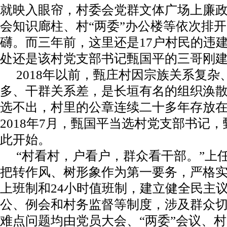
就映入眼帘，村委会党群文体广场上廉
会知识廊柱、村“两委”办公楼等依次排
礴。而三年前，这里还是17户村民的违
处还是该村党支部书记甄国平的三哥刚
2018年以前，甄庄村因宗族关系复杂
多、干群关系差，是长垣有名的组织涣
选不出，村里的公章连续二十多年存放
2018年7月，甄国平当选村党支部书记
此开始。
“村看村，户看户，群众看干部。”上
把转作风、树形象作为第一要务，严格实
上班制和24小时值班制，建立健全民主
公、例会和村务监督等制度，涉及群众
难点问题均由党员大会、“两委”会议、