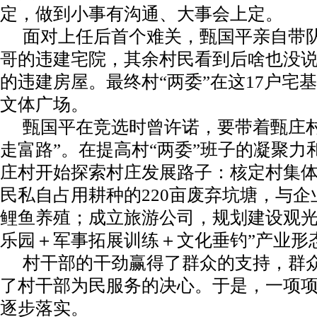
定，做到小事有沟通、大事会上定。
面对上任后首个难关，甄国平亲自带
哥的违建宅院，其余村民看到后啥也没
的违建房屋。最终村“两委”在这17户宅
文体广场。
甄国平在竞选时曾许诺，要带着甄庄村
走富路”。在提高村“两委”班子的凝聚力
庄村开始探索村庄发展路子：核定村集
民私自占用耕种的220亩废弃坑塘，与
鲤鱼养殖；成立旅游公司，规划建设观光
乐园＋军事拓展训练＋文化垂钓”产业形
村干部的干劲赢得了群众的支持，群
了村干部为民服务的决心。于是，一项
逐步落实。