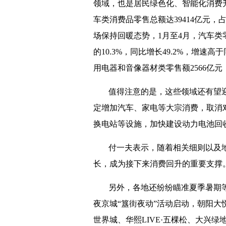
领域，也是居民绿色化、智能化消费升
车类消费品零售总额达39414亿元，
场保持回暖态势，1月至4月，汽车类
的10.3%，同比增长49.2%，增速
用电器和音像器材类零售额2566亿元
值得注意的是，这些领域还有望
定增加汽车、家电等大宗消费，取消
换电站等设施，加快建设动力电池回
付一夫表示，随着相关细则以及
长，成为接下来消费回升的重要支撑
另外，各地还纷纷瞄准夏季暑期
夜京城“簋街夜动”活动启动，朝阳
世界城、华熙LIVE·五棵松、大兴