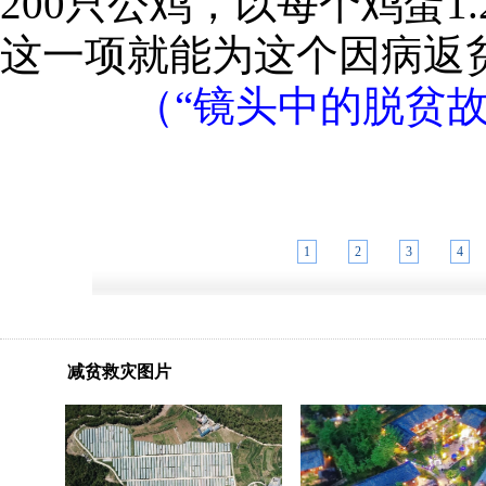
200只公鸡，以每个鸡蛋
这一项就能为这个因病返
（“镜头中的脱贫
1
2
3
4