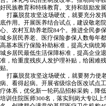
好民族教育和特殊教育。支持和鼓励发
打赢脱贫攻坚这场硬仗，就要充分发
底作用。开展医养结合试点，建设敬老
心、农村互助养老院
84
个。推进全民参保
城乡居民养老、医疗保险参保人数每年
高基本医疗保险补助标准，提高大病统
城乡居民最低生活保障标准，提高企业
准，给重度残疾人发护理补贴，给困难
贴。
打赢脱贫攻坚这场硬仗，就要努力使
病、看得起病。开展省级综合医改试点
疗体系，优化新一轮药品招标采购，降
培训住院医师
300
名，落实到岗大专以上
名，创建群众满意的基层医疗卫生机构
4