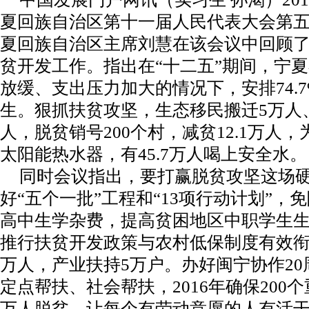
夏回族自治区第十一届人民代表大会第
夏回族自治区主席刘慧在该会议中回顾了
贫开发工作。指出在“十二五”期间，宁
放缓、支出压力加大的情况下，安排
74.
生。狠抓扶贫攻坚，生态移民搬迁
5
万人
人，脱贫销号
200
个村，减贫
12.1
万人，
太阳能热水器，有
45.7
万人喝上安全水。
同时会议指出，要打赢脱贫攻坚这场
好“五个一批”工程和“
13
项行动计划”，
高中生学杂费，提高贫困地区中职学生
推行扶贫开发政策与农村低保制度有效
万人，产业扶持
5
万户。办好闽宁协作
20
定点帮扶、社会帮扶，
2016
年
确保
200
个
万人脱贫。让每个有劳动意愿的人有活