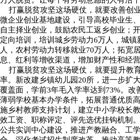
打赢脱贫攻坚这场硬仗，就要改善创
微企业创业基地建设，引导高校毕业生
自主择业创业，鼓励农民工返乡创业；
定向培训，培训城乡劳动力
6
万人，城镇
人，农村劳动力转移就业
70
万人；拓宽
息、红利等增收渠道，增加财产性和经
打赢脱贫攻坚这场硬仗，就要提升教
率。新改建乡镇幼儿园
20
所，进一步扩
覆盖面，学前
3
年毛入学率达到
73%
。改
薄弱学校基本办学条件，拓展普通优质
施乡村教师支持计划，建立中小学校长
效工资、职称评定、评先选优挂钩机制
公共实训中心建设，推进产教融合、工
合。深化考试招生制度改革。推动高等