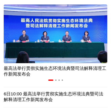
球票撬动全城消费 赛事经济如何将"流量"变"增量"
第五届数贸会将首设Token专区 探索算力贸易新路径
北京：非京籍家庭购房社保个税缴纳年限下调为一年
近346亿元 广东电网交出上半年投资建设亮眼答卷
最高法举行贯彻实施生态环境法典暨司法解释清理工
31省份上半年外贸成绩单出炉 见证产业提质跃迁
作新闻发布会
乌克兰石油公司设施遭遇大规模袭击
6日10:00 最高法举行贯彻实施生态环境法典暨司法
俄黑客称获取北约直接参与袭击俄领土的书面证据
解释清理工作新闻发布会