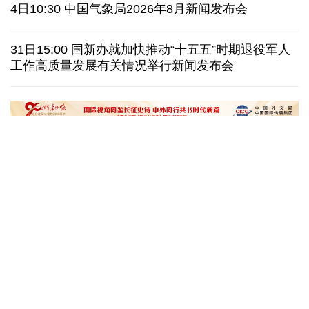
美国上诉法院维持对白宫宴会厅改造项目的暂停令
4日10:30 中国气象局2026年8月新闻发布会
西班牙要求意大利取消针对性旅客边检
意:不会撤销
31日15:00 国新办就加快推动“十五五”时期退役军人
工作高质量发展有关情况举行新闻发布会
韩国极端高温持续首尔气温8年来首次突破40摄氏度
泰媒：春武里府发生摩托车车祸 中国公民一死一伤
“十五五”开局之年传统产业转型焕
黄河壶口瀑布金瀑
新一线观察