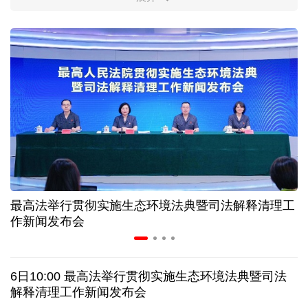
柔性制造，高效匹配差异化需求
上海打通脑机接口技术走向市场的“三道关”
活力中国调研行｜江淮大地，科技成果正落地生“金”
上半年规模以上工业中小企业增加值同比增长5.8%
从纪念馆到采油一线，新时代石油人这样传承铁人精
神
最高法举行贯彻实施生态环境法典暨司法解释清理工
作新闻发布会
创新涌动，坚韧向前——解读前7个月我国外贸成绩
单
6日10:00 最高法举行贯彻实施生态环境法典暨司法
日本执政当局应停止在核问题上玩火
解释清理工作新闻发布会