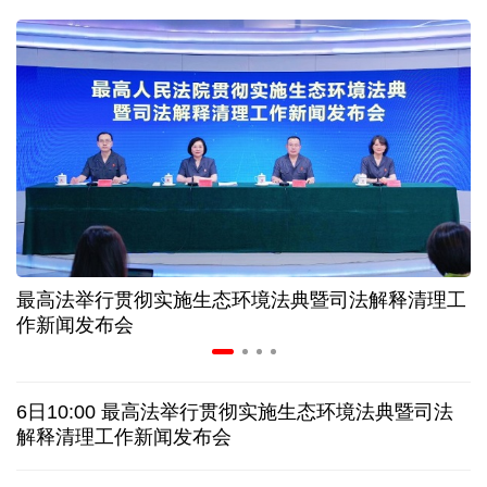
球票撬动全城消费 赛事经济如何将"流量"变"增量"
第五届数贸会将首设Token专区 探索算力贸易新路径
北京：非京籍家庭购房社保个税缴纳年限下调为一年
近346亿元 广东电网交出上半年投资建设亮眼答卷
最高法举行贯彻实施生态环境法典暨司法解释清理工
31省份上半年外贸成绩单出炉 见证产业提质跃迁
作新闻发布会
乌克兰石油公司设施遭遇大规模袭击
6日10:00 最高法举行贯彻实施生态环境法典暨司法
俄黑客称获取北约直接参与袭击俄领土的书面证据
解释清理工作新闻发布会