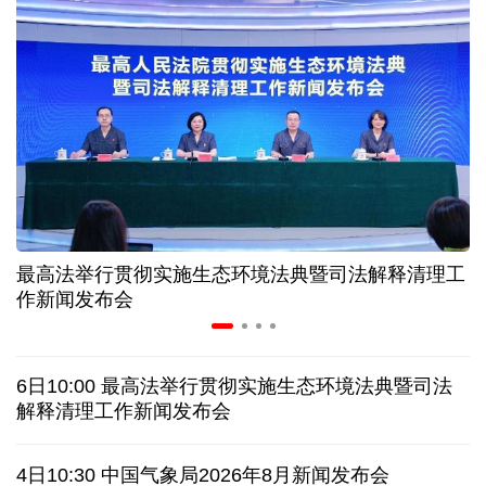
非必要不乱花 医保个人账户里的钱如何用在刀刃上
"校园贷"换上"新马甲" 警惕暑假期间网络消费陷阱
2026暑期档票房破85亿 已连续30天单日票房破亿
生猪养殖户有了兜底的保障 这份收入险"新"在哪里
最高法举行贯彻实施生态环境法典暨司法解释清理工
手机APP广告"乱跳转" 成了"数字牛皮癣" 专家建议
作新闻发布会
美国要"换牌" 伊朗"换将" 美伊博弈变数犹存
6日10:00 最高法举行贯彻实施生态环境法典暨司法
西班牙对意“报复”实施 首日入境检查约200人
解释清理工作新闻发布会
俄国防部:拦截285架乌克兰无人机并对乌发动空袭
4日10:30 中国气象局2026年8月新闻发布会